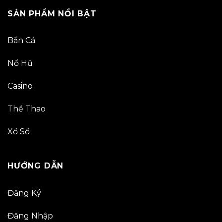
SẢN PHẨM NỔI BẬT
Bắn Cá
Nổ Hũ
Casino
Thể Thao
Xổ Số
HƯỚNG DẪN
Đăng Ký
Đăng Nhập