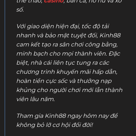
thể thao,
casino
, bắn cá, nổ hũ và xổ
số.
Với giao diện hiện đại, tốc độ tải
nhanh và bảo mật tuyệt đối, Kinh88
cam kết tạo ra sân chơi công bằng,
minh bạch cho mọi thành viên. Đặc
biệt, nhà cái liên tục tung ra các
chương trình khuyến mãi hấp dẫn,
hoàn tiền cực sốc và thưởng nạp
khủng cho người chơi mới lẫn thành
viên lâu năm.
Tham gia Kinh88 ngay hôm nay để
không bỏ lỡ cơ hội đổi đời!