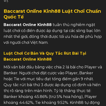
trị.
Baccarat Online Kinh88 Luật Chơi Chuẩn
Quốc Tế
Baccarat Online Kinh88
tuân thủ nghiêm ngặt
luật chơi cổ điển được áp dụng tại các sòng bạc lớn
nhất thế giới, đồng thời được tối ưu hóa để phù hợp
với người chơi Việt Nam.
Luật Chơi Cơ Bản Và Quy Tắc Rút Bài Tại
Baccarat Online Kinh88
Mỗi ván bắt đầu bằng việc chia 2 lá bài cho Player và
Banker. Người chơi đặt cược vào Player, Banker
hoặc Tie với mục tiêu đạt tổng điểm gần 9 nhất.
Quy tắc rút bài thứ 3 được áp dụng cố định và hiển
thị rõ ràng trên màn hình. Tỷ lệ thắng thực tế:
Banker khoảng 45.86% (trừ 5% hoa hồng), Player
khoảng 44.62%, Tie khoảng 9.52%. Kinh88 tự động