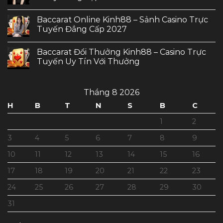
Baccarat Online Kinh88 – Sảnh Casino Trực
Tuyến Đẳng Cấp 2027
Baccarat Đổi Thưởng Kinh88 – Casino Trực
Tuyến Uy Tín Với Thưởng
Tháng 8 2026
H
B
T
N
S
B
C
1
2
3
4
5
6
7
8
9
10
11
12
13
14
15
16
17
18
19
20
21
22
23
24
25
26
27
28
29
30
31