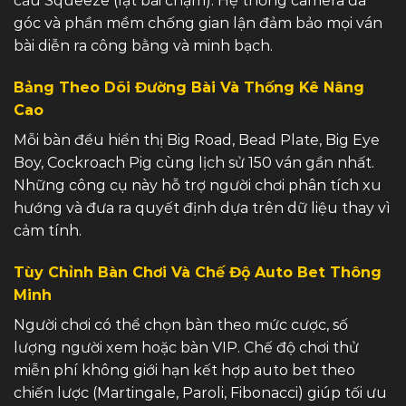
cầu Squeeze (lật bài chậm). Hệ thống camera đa
góc và phần mềm chống gian lận đảm bảo mọi ván
bài diễn ra công bằng và minh bạch.
Bảng Theo Dõi Đường Bài Và Thống Kê Nâng
Cao
Mỗi bàn đều hiển thị Big Road, Bead Plate, Big Eye
Boy, Cockroach Pig cùng lịch sử 150 ván gần nhất.
Những công cụ này hỗ trợ người chơi phân tích xu
hướng và đưa ra quyết định dựa trên dữ liệu thay vì
cảm tính.
Tùy Chỉnh Bàn Chơi Và Chế Độ Auto Bet Thông
Minh
Người chơi có thể chọn bàn theo mức cược, số
lượng người xem hoặc bàn VIP. Chế độ chơi thử
miễn phí không giới hạn kết hợp auto bet theo
chiến lược (Martingale, Paroli, Fibonacci) giúp tối ưu